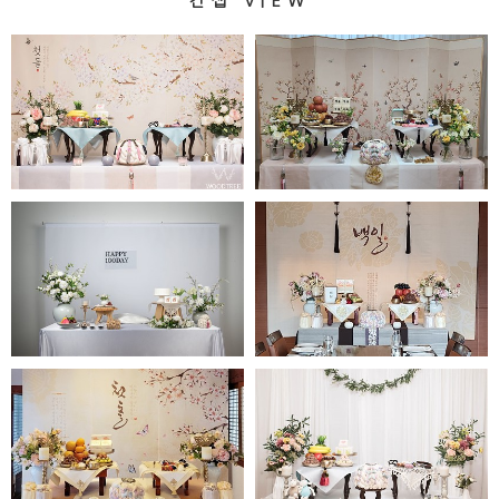
컨셉 VIEW
미르
늘품병풍
순백A 백일
도담백일
봄이
라라