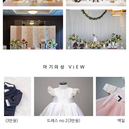
미르병풍
핑크리D 백일
아기의상 VIEW
(3만원)
백일 은솜
백일 나우